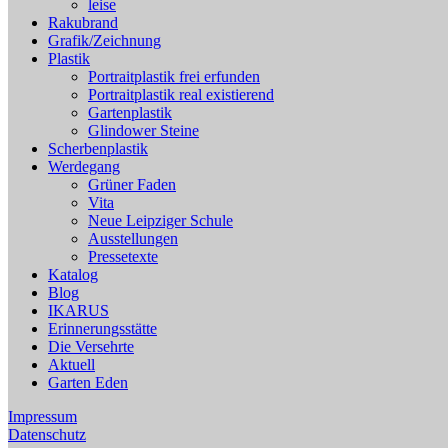
leise
Rakubrand
Grafik/Zeichnung
Plastik
Portraitplastik frei erfunden
Portraitplastik real existierend
Gartenplastik
Glindower Steine
Scherbenplastik
Werdegang
Grüner Faden
Vita
Neue Leipziger Schule
Ausstellungen
Pressetexte
Katalog
Blog
IKARUS
Erinnerungsstätte
Die Versehrte
Aktuell
Garten Eden
Impressum
Datenschutz