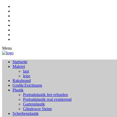
Menu
Startseite
Malerei
laut
leise
Rakubrand
Grafik/Zeichnung
Plastik
Portraitplastik frei erfunden
Portraitplastik real existierend
Gartenplastik
Glindower Steine
Scherbenplastik