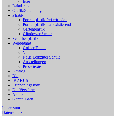
leise
Rakubrand
Grafik/Zeichnung
Plastik
Portraitplastik frei erfunden
Portraitplastik real existierend
Gartenplastik
Glindower Steine
Scherbenplastik
Werdegang
Grüner Faden
Vita
Neue Leipziger Schule
Ausstellungen
Pressetexte
Katalog
Blog
IKARUS
Erinnerungsstätte
Die Versehrte
Aktuell
Garten Eden
Impressum
Datenschutz