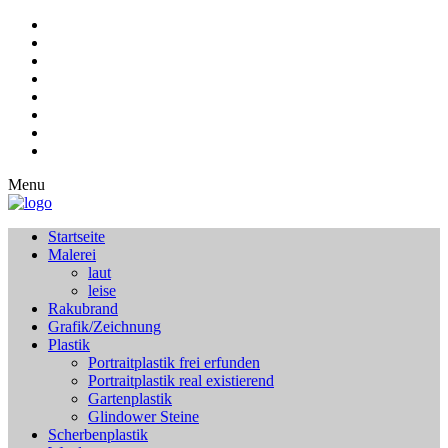
Menu
Startseite
Malerei
laut
leise
Rakubrand
Grafik/Zeichnung
Plastik
Portraitplastik frei erfunden
Portraitplastik real existierend
Gartenplastik
Glindower Steine
Scherbenplastik