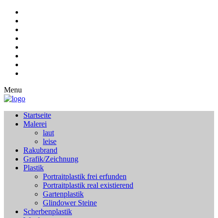
Menu
Startseite
Malerei
laut
leise
Rakubrand
Grafik/Zeichnung
Plastik
Portraitplastik frei erfunden
Portraitplastik real existierend
Gartenplastik
Glindower Steine
Scherbenplastik