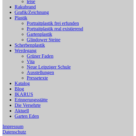
leise
Rakubrand
Grafik/Zeichnung
Plastik
Portraitplastik frei erfunden
Portraitplastik real existierend
Gartenplastik
Glindower Steine
Scherbenplastik
Werdegang
Grüner Faden
Vita
Neue Leipziger Schule
Ausstellungen
Pressetexte
Katalog
Blog
IKARUS
Erinnerungsstätte
Die Versehrte
Aktuell
Garten Eden
Impressum
Datenschutz