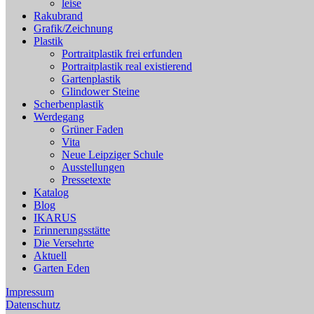
leise
Rakubrand
Grafik/Zeichnung
Plastik
Portraitplastik frei erfunden
Portraitplastik real existierend
Gartenplastik
Glindower Steine
Scherbenplastik
Werdegang
Grüner Faden
Vita
Neue Leipziger Schule
Ausstellungen
Pressetexte
Katalog
Blog
IKARUS
Erinnerungsstätte
Die Versehrte
Aktuell
Garten Eden
Impressum
Datenschutz