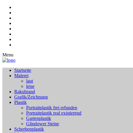
Menu
Startseite
Malerei
laut
leise
Rakubrand
Grafik/Zeichnung
Plastik
Portraitplastik frei erfunden
Portraitplastik real existierend
Gartenplastik
Glindower Steine
Scherbenplastik