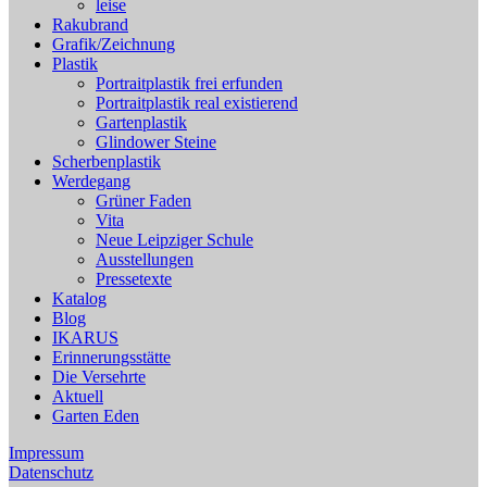
leise
Rakubrand
Grafik/Zeichnung
Plastik
Portraitplastik frei erfunden
Portraitplastik real existierend
Gartenplastik
Glindower Steine
Scherbenplastik
Werdegang
Grüner Faden
Vita
Neue Leipziger Schule
Ausstellungen
Pressetexte
Katalog
Blog
IKARUS
Erinnerungsstätte
Die Versehrte
Aktuell
Garten Eden
Impressum
Datenschutz