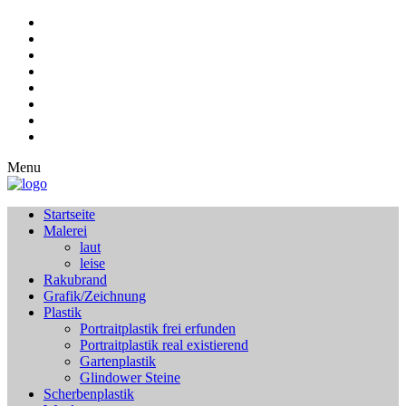
Menu
Startseite
Malerei
laut
leise
Rakubrand
Grafik/Zeichnung
Plastik
Portraitplastik frei erfunden
Portraitplastik real existierend
Gartenplastik
Glindower Steine
Scherbenplastik