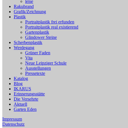
leise
Rakubrand
Grafik/Zeichnung
Plastik
Portraitplastik frei erfunden
Portraitplastik real existierend
Gartenplastik
Glindower Steine
Scherbenplastik
Werdegang
Grüner Faden
Vita
Neue Leipziger Schule
Ausstellungen
Pressetexte
Katalog
Blog
IKARUS
Erinnerungsstätte
Die Versehrte
Aktuell
Garten Eden
Impressum
Datenschutz