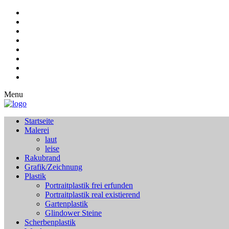
Menu
Startseite
Malerei
laut
leise
Rakubrand
Grafik/Zeichnung
Plastik
Portraitplastik frei erfunden
Portraitplastik real existierend
Gartenplastik
Glindower Steine
Scherbenplastik