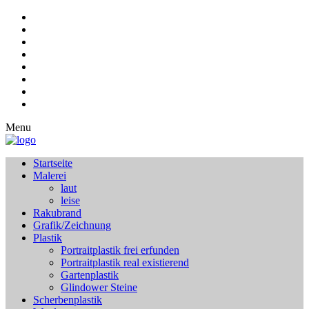
Menu
Startseite
Malerei
laut
leise
Rakubrand
Grafik/Zeichnung
Plastik
Portraitplastik frei erfunden
Portraitplastik real existierend
Gartenplastik
Glindower Steine
Scherbenplastik