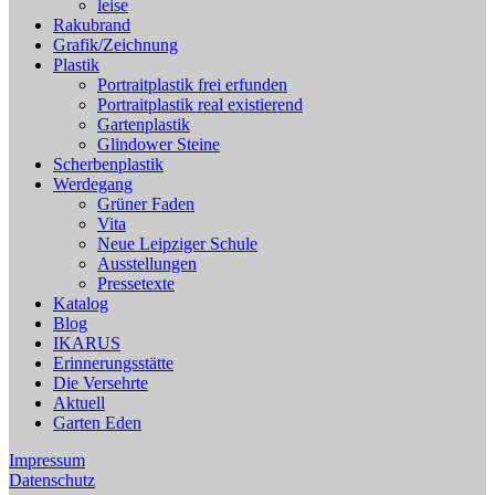
leise
Rakubrand
Grafik/Zeichnung
Plastik
Portraitplastik frei erfunden
Portraitplastik real existierend
Gartenplastik
Glindower Steine
Scherbenplastik
Werdegang
Grüner Faden
Vita
Neue Leipziger Schule
Ausstellungen
Pressetexte
Katalog
Blog
IKARUS
Erinnerungsstätte
Die Versehrte
Aktuell
Garten Eden
Impressum
Datenschutz