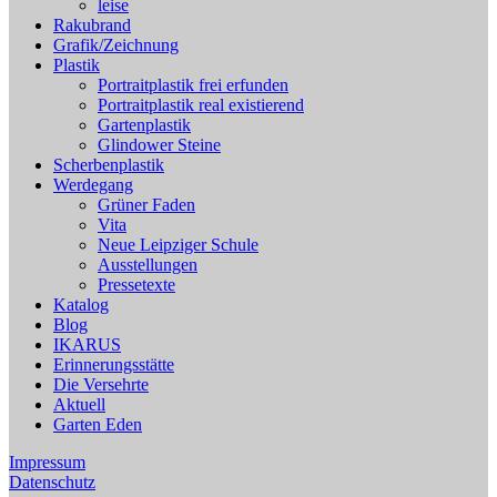
leise
Rakubrand
Grafik/Zeichnung
Plastik
Portraitplastik frei erfunden
Portraitplastik real existierend
Gartenplastik
Glindower Steine
Scherbenplastik
Werdegang
Grüner Faden
Vita
Neue Leipziger Schule
Ausstellungen
Pressetexte
Katalog
Blog
IKARUS
Erinnerungsstätte
Die Versehrte
Aktuell
Garten Eden
Impressum
Datenschutz