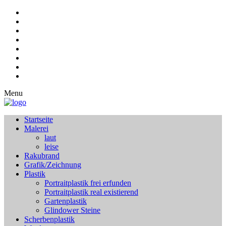
Menu
Startseite
Malerei
laut
leise
Rakubrand
Grafik/Zeichnung
Plastik
Portraitplastik frei erfunden
Portraitplastik real existierend
Gartenplastik
Glindower Steine
Scherbenplastik