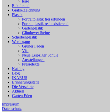
leise
Rakubrand
Grafik/Zeichnung
Plastik
Portraitplastik frei erfunden
Portraitplastik real existierend
Gartenplastik
Glindower Steine
Scherbenplastik
Werdegang
Grüner Faden
Vita
Neue Leipziger Schule
Ausstellungen
Pressetexte
Katalog
Blog
IKARUS
Erinnerungsstätte
Die Versehrte
Aktuell
Garten Eden
Impressum
Datenschutz