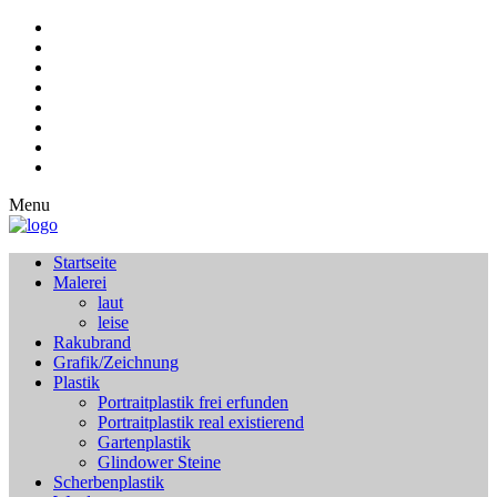
Menu
Startseite
Malerei
laut
leise
Rakubrand
Grafik/Zeichnung
Plastik
Portraitplastik frei erfunden
Portraitplastik real existierend
Gartenplastik
Glindower Steine
Scherbenplastik