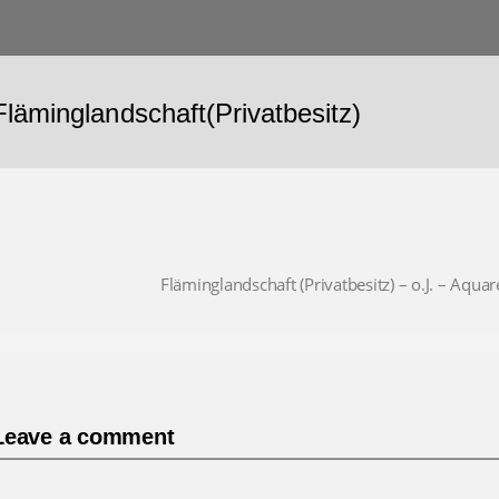
Fläminglandschaft(Privatbesitz)
Fläminglandschaft (Privatbesitz) – o.J. – Aqua
Leave a comment
Comment