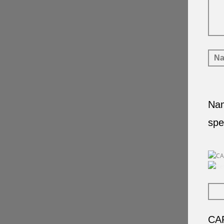
IKARUS
Erinnerungsstätte
Die Versehrte
Aktuell
Garten Eden
Nam
spe
IMPRESSUM
DATENSCHUTZ
COPYRIGHT ©MAREN SIMON
CA