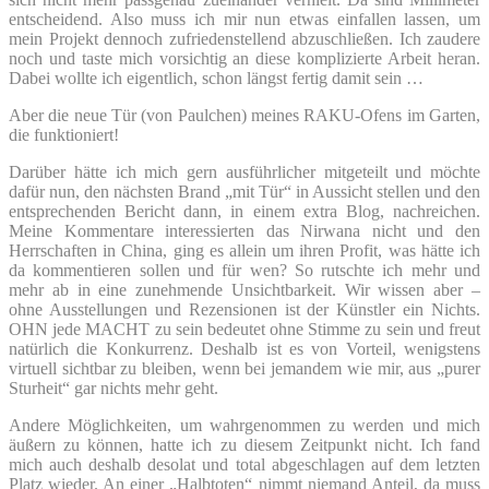
entscheidend. Also muss ich mir nun etwas einfallen lassen, um
mein Projekt dennoch zufriedenstellend abzuschließen. Ich zaudere
noch und taste mich vorsichtig an diese komplizierte Arbeit heran.
Dabei wollte ich eigentlich, schon längst fertig damit sein …
Aber die neue Tür (von Paulchen) meines RAKU-Ofens im Garten,
die funktioniert!
Darüber hätte ich mich gern ausführlicher mitgeteilt und möchte
dafür nun, den nächsten Brand „mit Tür“ in Aussicht stellen und den
entsprechenden Bericht dann, in einem extra Blog, nachreichen.
Meine Kommentare interessierten das Nirwana nicht und den
Herrschaften in China, ging es allein um ihren Profit, was hätte ich
da kommentieren sollen und für wen? So rutschte ich mehr und
mehr ab in eine zunehmende Unsichtbarkeit. Wir wissen aber –
ohne Ausstellungen und Rezensionen ist der Künstler ein Nichts.
OHN jede MACHT zu sein bedeutet ohne Stimme zu sein und freut
natürlich die Konkurrenz. Deshalb ist es von Vorteil, wenigstens
virtuell sichtbar zu bleiben, wenn bei jemandem wie mir, aus „purer
Sturheit“ gar nichts mehr geht.
Andere Möglichkeiten, um wahrgenommen zu werden und mich
äußern zu können, hatte ich zu diesem Zeitpunkt nicht. Ich fand
mich auch deshalb desolat und total abgeschlagen auf dem letzten
Platz wieder. An einer „Halbtoten“ nimmt niemand Anteil, da muss