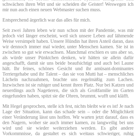
schwächen ihren Wirt und sie scheiden die Geister! Weswegen ich
mir nun auch einen neuen Webmaster suchen muss.
Entsprechend ärgerlich war das alles für mich.
Seit zwei Jahren leben wir nun schon mit der Pandemie, was mir
jedoch viel länger erscheint, weil sich unsere Leben auf lähmende
Weise versimpelt haben. Unsere Hündin hat ihren Anteil daran, dass
wir dennoch immer mal wieder, unter Menschen kamen. Sie ist in
zwischen so gut wie erwachsen. Manchmal erschien es uns aber so,
als würde unser Pünktchen denken, wir hätten sie allein dafür
angeschafft, damit sie uns beide beaufsichtigt und auch bei Laune
hält. Ihr feines, schönes Gesicht und ihr amüsant-dominantes
Terriergehabe und ihr Talent – das sie von Mutti hat – menschliches
Lächeln nachzuahmen, brachte uns regelmäßig zum Lachen.
Inzwischen ist sie ruhiger und kennt ihren Platz. Nur bei Katzen und
neuerdings auch Nagetieren, die sich als Großfamilie im Garten
eingefunden haben, spitzt sie die Ohren, brummt, wufft und kläfft.
Mit Hegel gesprochen, stelle ich fest, nichts bleibt wie es ist! Je nach
Lage der Situation, kann das schade sein – oder die Möglichkeit
einer Veränderung lässt uns hoffen. Wir warten jetzt darauf, dass es
den Nagern, woher sie auch immer kamen, zu langweilig bei uns
wird und sie wieder weiterziehen werden. Es gibt andere
Vorkommnisse, da gestaltet es sich weitaus schwieriger, ruhig