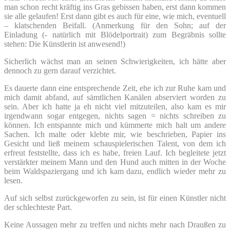
man schon recht kräftig ins Gras gebissen haben, erst dann kommen
sie alle gelaufen! Erst dann gibt es auch für eine, wie mich, eventuell
– klatschenden Beifall. (Anmerkung für den Sohn; auf der
Einladung (- natürlich mit Blödelportrait) zum Begräbnis sollte
stehen: Die Künstlerin ist anwesend!)
Sicherlich wächst man an seinen Schwierigkeiten, ich hätte aber
dennoch zu gern darauf verzichtet.
Es dauerte dann eine entsprechende Zeit, ehe ich zur Ruhe kam und
mich damit abfand, auf sämtlichen Kanälen abserviert worden zu
sein. Aber ich hatte ja eh nicht viel mitzuteilen, also kam es mir
irgendwann sogar entgegen, nichts sagen = nichts schreiben zu
können. Ich entspannte mich und kümmerte mich halt um andere
Sachen. Ich malte oder klebte mir, wie beschrieben, Papier ins
Gesicht und ließ meinem schauspielerischen Talent, von dem ich
erfreut feststellte, dass ich es habe, freien Lauf. Ich begleitete jetzt
verstärkter meinem Mann und den Hund auch mitten in der Woche
beim Waldspaziergang und ich kam dazu, endlich wieder mehr zu
lesen.
Auf sich selbst zurückgeworfen zu sein, ist für einen Künstler nicht
der schlechteste Part.
Keine Aussagen mehr zu treffen und nichts mehr nach Draußen zu