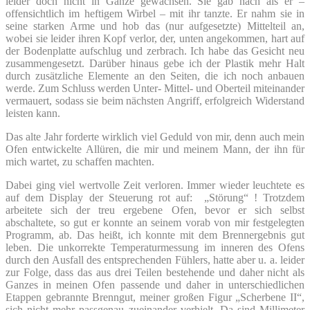
leider doch nicht in Gänze gewachsen. Sie gab nach als er –
offensichtlich im heftigem Wirbel – mit ihr tanzte. Er nahm sie in
seine starken Arme und hob das (nur aufgesetzte) Mittelteil an,
wobei sie leider ihren Kopf verlor, der, unten angekommen, hart auf
der Bodenplatte aufschlug und zerbrach. Ich habe das Gesicht neu
zusammengesetzt. Darüber hinaus gebe ich der Plastik mehr Halt
durch zusätzliche Elemente an den Seiten, die ich noch anbauen
werde. Zum Schluss werden Unter- Mittel- und Oberteil miteinander
vermauert, sodass sie beim nächsten Angriff, erfolgreich Widerstand
leisten kann.
Das alte Jahr forderte wirklich viel Geduld von mir, denn auch mein
Ofen entwickelte Allüren, die mir und meinem Mann, der ihn für
mich wartet, zu schaffen machten.
Dabei ging viel wertvolle Zeit verloren. Immer wieder leuchtete es
auf dem Display der Steuerung rot auf: „Störung“ ! Trotzdem
arbeitete sich der treu ergebene Ofen, bevor er sich selbst
abschaltete, so gut er konnte an seinem vorab von mir festgelegten
Programm, ab. Das heißt, ich konnte mit dem Brennergebnis gut
leben. Die unkorrekte Temperaturmessung im inneren des Ofens
durch den Ausfall des entsprechenden Fühlers, hatte aber u. a. leider
zur Folge, dass das aus drei Teilen bestehende und daher nicht als
Ganzes in meinen Ofen passende und daher in unterschiedlichen
Etappen gebrannte Brenngut, meiner großen Figur „Scherbene II“,
sich nicht mehr passgenau zueinander verhielt. Da sind Millimeter