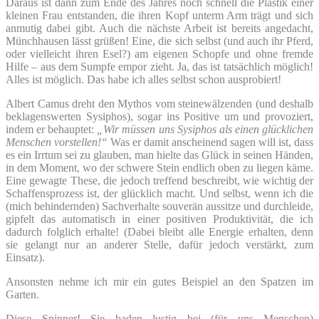
Daraus ist dann zum Ende des Jahres noch schnell die Plastik einer
kleinen Frau entstanden, die ihren Kopf unterm Arm trägt und sich
anmutig dabei gibt. Auch die nächste Arbeit ist bereits angedacht,
Münchhausen lässt grüßen! Eine, die sich selbst (und auch ihr Pferd,
oder vielleicht ihren Esel?) am eigenen Schopfe und ohne fremde
Hilfe – aus dem Sumpfe empor zieht. Ja, das ist tatsächlich möglich!
Alles ist möglich. Das habe ich alles selbst schon ausprobiert!
Albert Camus dreht den Mythos vom steinewälzenden (und deshalb
beklagenswerten Sysiphos), sogar ins Positive um und provoziert,
indem er behauptet:
„Wir müssen uns Sysiphos als einen glücklichen
Menschen vorstellen!“
Was er damit anscheinend sagen will ist, dass
es ein Irrtum sei zu glauben, man hielte das Glück in seinen Händen,
in dem Moment, wo der schwere Stein endlich oben zu liegen käme.
Eine gewagte These, die jedoch treffend beschreibt, wie wichtig der
Schaffensprozess ist, der glücklich macht. Und selbst, wenn ich die
(mich behindernden) Sachverhalte souverän aussitze und durchleide,
gipfelt das automatisch in einer positiven Produktivität, die ich
dadurch folglich erhalte! (Dabei bleibt alle Energie erhalten, denn
sie gelangt nur an anderer Stelle, dafür jedoch verstärkt, zum
Einsatz).
Ansonsten nehme ich mir ein gutes Beispiel an den Spatzen im
Garten.
Diese Spinner! Sie baden lustig bei (für uns Menschen)