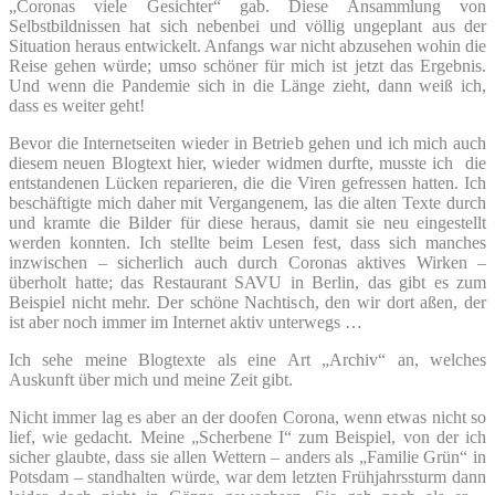
„Coronas viele Gesichter“ gab. Diese Ansammlung von
Selbstbildnissen hat sich nebenbei und völlig ungeplant aus der
Situation heraus entwickelt. Anfangs war nicht abzusehen wohin die
Reise gehen würde; umso schöner für mich ist jetzt das Ergebnis.
Und wenn die Pandemie sich in die Länge zieht, dann weiß ich,
dass es weiter geht!
Bevor die Internetseiten wieder in Betrieb gehen und ich mich auch
diesem neuen Blogtext hier, wieder widmen durfte, musste ich die
entstandenen Lücken reparieren, die die Viren gefressen hatten. Ich
beschäftigte mich daher mit Vergangenem, las die alten Texte durch
und kramte die Bilder für diese heraus, damit sie neu eingestellt
werden konnten. Ich stellte beim Lesen fest, dass sich manches
inzwischen – sicherlich auch durch Coronas aktives Wirken –
überholt hatte; das Restaurant SAVU in Berlin, das gibt es zum
Beispiel nicht mehr. Der schöne Nachtisch, den wir dort aßen, der
ist aber noch immer im Internet aktiv unterwegs …
Ich sehe meine Blogtexte als eine Art „Archiv“ an, welches
Auskunft über mich und meine Zeit gibt.
Nicht immer lag es aber an der doofen Corona, wenn etwas nicht so
lief, wie gedacht. Meine „Scherbene I“ zum Beispiel, von der ich
sicher glaubte, dass sie allen Wettern – anders als „Familie Grün“ in
Potsdam – standhalten würde, war dem letzten Frühjahrssturm dann