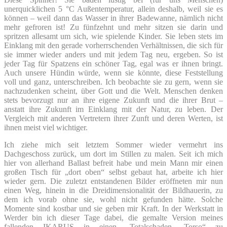
unerquicklichen 5 °C Außentemperatur, allein deshalb, weil sie es
können – weil dann das Wasser in ihrer Badewanne, nämlich nicht
mehr gefroren ist! Zu fünfzehnt und mehr sitzen sie darin und
spritzen allesamt um sich, wie spielende Kinder. Sie leben stets im
Einklang mit den gerade vorherrschenden Verhältnissen, die sich für
sie immer wieder anders und mit jedem Tag neu, ergeben. So ist
jeder Tag für Spatzens ein schöner Tag, egal was er ihnen bringt.
Auch unsere Hündin würde, wenn sie könnte, diese Feststellung
voll und ganz, unterschreiben. Ich beobachte sie zu gern, wenn sie
nachzudenken scheint, über Gott und die Welt. Menschen denken
stets bevorzugt nur an ihre eigene Zukunft und die ihrer Brut –
anstatt ihre Zukunft im Einklang mit der Natur, zu leben. Der
Vergleich mit anderen Vertretern ihrer Zunft und deren Werten, ist
ihnen meist viel wichtiger.
Ich ziehe mich seit letztem Sommer wieder vermehrt ins
Dachgeschoss zurück, um dort im Stillen zu malen. Seit ich mich
hier von allerhand Ballast befreit habe und mein Mann mir einen
großen Tisch für „dort oben“ selbst gebaut hat, arbeite ich hier
wieder gern. Die zuletzt entstandenen Bilder eröffneten mir nun
einen Weg, hinein in die Dreidimensionalität der Bildhauerin, zu
dem ich vorab ohne sie, wohl nicht gefunden hätte. Solche
Momente sind kostbar und sie geben mir Kraft. In der Werkstatt in
Werder bin ich dieser Tage dabei, die gemalte Version meines
fallenden IKARUS in einen „Totalschaden -Torso“ zu