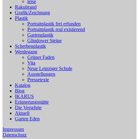
leise
Rakubrand
Grafik/Zeichnung
Plastik
Portraitplastik frei erfunden
Portraitplastik real existierend
Gartenplastik
Glindower Steine
Scherbenplastik
Werdegang
Grüner Faden
Vita
Neue Leipziger Schule
Ausstellungen
Pressetexte
Katalog
Blog
IKARUS
Erinnerungsstätte
Die Versehrte
Aktuell
Garten Eden
Impressum
Datenschutz