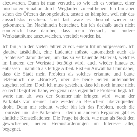
abzuwarten. Dann ist man versucht, so wie ich es vorhatte, einer
unschönen Situation durch Weglaufen zu entfliehen. Ich bin aber
schon des Öfteren davongelaufen, anstatt zu kämpfen, weil mir das
aussichtslos erschien. Und fast wäre es diesmal wieder so
gekommen. Im Nachhinein betrachtet, bin ich deshalb auch nicht
sonderlich böse darüber, dass mein Versuch, auf andere
Werkstatträume auszuweichen, vereitelt worden ist.
Ich bin ja in den vielen Jahren zuvor, einem Irrtum aufgesessen. Ich
glaubte tatsächlich, eine Ladentür müsste automatisch auch als
„Schleuse“ dafür dienen, um das zu verbauende Material, welches
im Inneren der Werkstatt benötigt wird, auch wieder hinaus zu
entlassen – nämlich als fertige Arbeit. Erst ein Anwalt half mir dabei,
dass die Stadt mein Problem als solches erkannte und baute
letztendlich die „Brücke“, über die beide Seiten aufeinander
zugehen sollten. Doch ich muss gestehen, dass ich noch immer nicht
so recht begriffen habe, wo genau das eigentliche Problem liegt. Ich
warte nun ab, was der Sommer mir bringen wird, wenn der
Parkplatz vor meiner Türe wieder an Besuchern überzuquellen
droht. Denn mir scheint, weder bin ich das Problem, noch die
Touristen und die Parkenden – denn in anderen Regionen gibt es
ähnliche Konstellationen. Die Frage ist doch, wie man als Stadt den
gewachsenen, neuen Herausforderungen im Interesse aller,
begegnet.