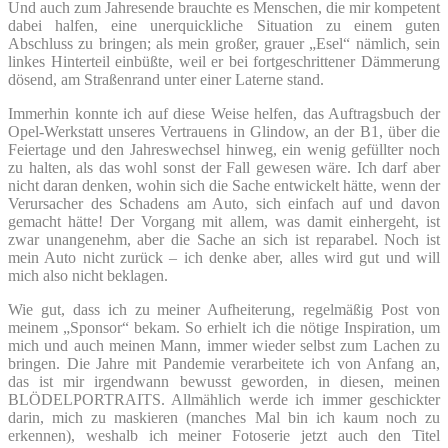
Und auch zum Jahresende brauchte es Menschen, die mir kompetent
dabei halfen, eine unerquickliche Situation zu einem guten
Abschluss zu bringen; als mein großer, grauer „Esel“ nämlich, sein
linkes Hinterteil einbüßte, weil er bei fortgeschrittener Dämmerung
dösend, am Straßenrand unter einer Laterne stand.
Immerhin konnte ich auf diese Weise helfen, das Auftragsbuch der
Opel-Werkstatt unseres Vertrauens in Glindow, an der B1, über die
Feiertage und den Jahreswechsel hinweg, ein wenig gefüllter noch
zu halten, als das wohl sonst der Fall gewesen wäre. Ich darf aber
nicht daran denken, wohin sich die Sache entwickelt hätte, wenn der
Verursacher des Schadens am Auto, sich einfach auf und davon
gemacht hätte! Der Vorgang mit allem, was damit einhergeht, ist
zwar unangenehm, aber die Sache an sich ist reparabel. Noch ist
mein Auto nicht zurück – ich denke aber, alles wird gut und will
mich also nicht beklagen.
Wie gut, dass ich zu meiner Aufheiterung, regelmäßig Post von
meinem „Sponsor“ bekam. So erhielt ich die nötige Inspiration, um
mich und auch meinen Mann, immer wieder selbst zum Lachen zu
bringen. Die Jahre mit Pandemie verarbeitete ich von Anfang an,
das ist mir irgendwann bewusst geworden, in diesen, meinen
BLÖDELPORTRAITS. Allmählich werde ich immer geschickter
darin, mich zu maskieren (manches Mal bin ich kaum noch zu
erkennen), weshalb ich meiner Fotoserie jetzt auch den Titel