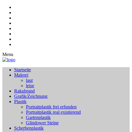
Menu
Startseite
Malerei
laut
leise
Rakubrand
Grafik/Zeichnung
Plastik
Portraitplastik frei erfunden
Portraitplastik real existierend
Gartenplastik
Glindower Steine
Scherbenplastik