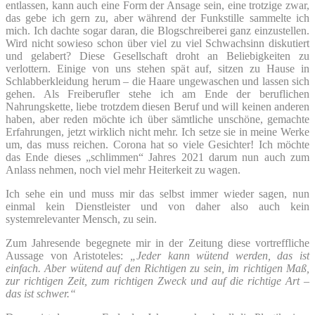
entlassen, kann auch eine Form der Ansage sein, eine trotzige zwar,
das gebe ich gern zu, aber während der Funkstille sammelte ich
mich. Ich dachte sogar daran, die Blogschreiberei ganz einzustellen.
Wird nicht sowieso schon über viel zu viel Schwachsinn diskutiert
und gelabert? Diese Gesellschaft droht an Beliebigkeiten zu
verlottern. Einige von uns stehen spät auf, sitzen zu Hause in
Schlabberkleidung herum – die Haare ungewaschen und lassen sich
gehen. Als Freiberufler stehe ich am Ende der beruflichen
Nahrungskette, liebe trotzdem diesen Beruf und will keinen anderen
haben, aber reden möchte ich über sämtliche unschöne, gemachte
Erfahrungen, jetzt wirklich nicht mehr. Ich setze sie in meine Werke
um, das muss reichen. Corona hat so viele Gesichter! Ich möchte
das Ende dieses „schlimmen“ Jahres 2021 darum nun auch zum
Anlass nehmen, noch viel mehr Heiterkeit zu wagen.
Ich sehe ein und muss mir das selbst immer wieder sagen, nun
einmal kein Dienstleister und von daher also auch kein
systemrelevanter Mensch, zu sein.
Zum Jahresende begegnete mir in der Zeitung diese vortreffliche
Aussage von Aristoteles:
„Jeder kann wütend werden, das ist
einfach. Aber wütend auf den Richtigen zu sein, im richtigen Maß,
zur richtigen Zeit, zum richtigen Zweck und auf die richtige Art –
das ist schwer.“