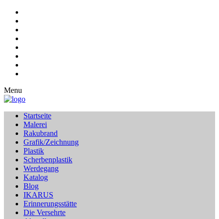
Menu
Startseite
Malerei
Rakubrand
Grafik/Zeichnung
Plastik
Scherbenplastik
Werdegang
Katalog
Blog
IKARUS
Erinnerungsstätte
Die Versehrte