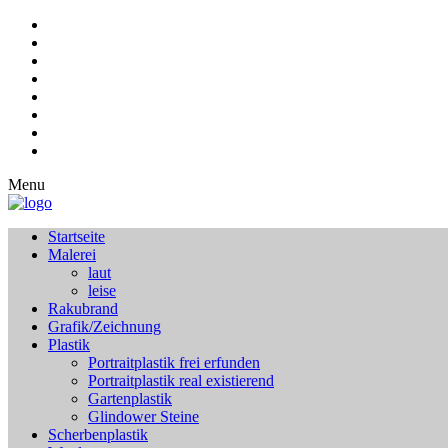
Menu
Startseite
Malerei
laut
leise
Rakubrand
Grafik/Zeichnung
Plastik
Portraitplastik frei erfunden
Portraitplastik real existierend
Gartenplastik
Glindower Steine
Scherbenplastik