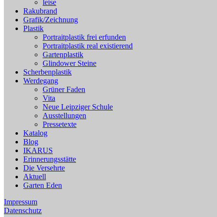
leise
Rakubrand
Grafik/Zeichnung
Plastik
Portraitplastik frei erfunden
Portraitplastik real existierend
Gartenplastik
Glindower Steine
Scherbenplastik
Werdegang
Grüner Faden
Vita
Neue Leipziger Schule
Ausstellungen
Pressetexte
Katalog
Blog
IKARUS
Erinnerungsstätte
Die Versehrte
Aktuell
Garten Eden
Impressum
Datenschutz