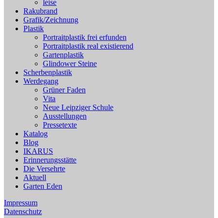
leise
Rakubrand
Grafik/Zeichnung
Plastik
Portraitplastik frei erfunden
Portraitplastik real existierend
Gartenplastik
Glindower Steine
Scherbenplastik
Werdegang
Grüner Faden
Vita
Neue Leipziger Schule
Ausstellungen
Pressetexte
Katalog
Blog
IKARUS
Erinnerungsstätte
Die Versehrte
Aktuell
Garten Eden
Impressum
Datenschutz