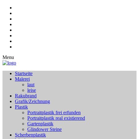
Menu
Startseite
Malerei
laut
leise
Rakubrand
Grafik/Zeichnung
Plastik
Portraitplastik frei erfunden
Portraitplastik real existierend
Gartenplastik
Glindower Steine
Scherbenplastik