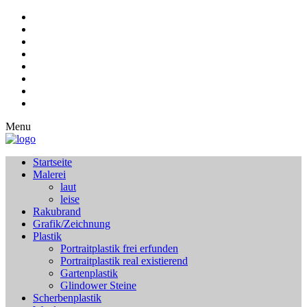
Menu
Startseite
Malerei
laut
leise
Rakubrand
Grafik/Zeichnung
Plastik
Portraitplastik frei erfunden
Portraitplastik real existierend
Gartenplastik
Glindower Steine
Scherbenplastik