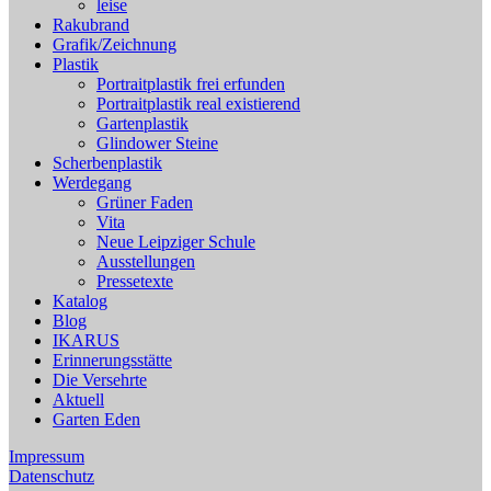
leise
Rakubrand
Grafik/Zeichnung
Plastik
Portraitplastik frei erfunden
Portraitplastik real existierend
Gartenplastik
Glindower Steine
Scherbenplastik
Werdegang
Grüner Faden
Vita
Neue Leipziger Schule
Ausstellungen
Pressetexte
Katalog
Blog
IKARUS
Erinnerungsstätte
Die Versehrte
Aktuell
Garten Eden
Impressum
Datenschutz