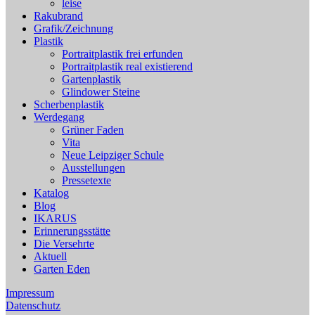
leise
Rakubrand
Grafik/Zeichnung
Plastik
Portraitplastik frei erfunden
Portraitplastik real existierend
Gartenplastik
Glindower Steine
Scherbenplastik
Werdegang
Grüner Faden
Vita
Neue Leipziger Schule
Ausstellungen
Pressetexte
Katalog
Blog
IKARUS
Erinnerungsstätte
Die Versehrte
Aktuell
Garten Eden
Impressum
Datenschutz