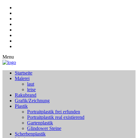
Menu
Startseite
Malerei
laut
leise
Rakubrand
Grafik/Zeichnung
Plastik
Portraitplastik frei erfunden
Portraitplastik real existierend
Gartenplastik
Glindower Steine
Scherbenplastik