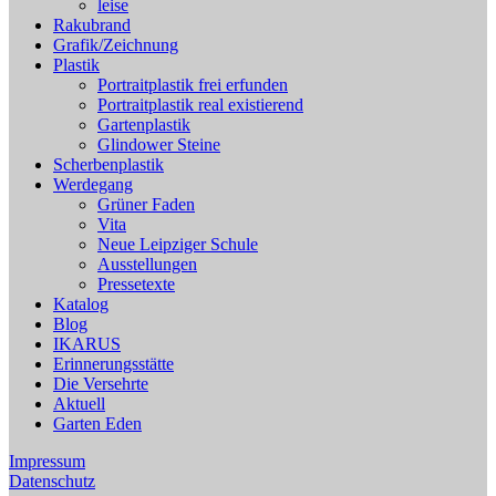
leise
Rakubrand
Grafik/Zeichnung
Plastik
Portraitplastik frei erfunden
Portraitplastik real existierend
Gartenplastik
Glindower Steine
Scherbenplastik
Werdegang
Grüner Faden
Vita
Neue Leipziger Schule
Ausstellungen
Pressetexte
Katalog
Blog
IKARUS
Erinnerungsstätte
Die Versehrte
Aktuell
Garten Eden
Impressum
Datenschutz