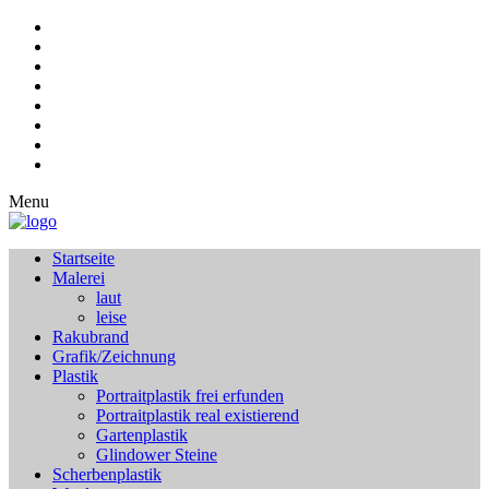
Menu
Startseite
Malerei
laut
leise
Rakubrand
Grafik/Zeichnung
Plastik
Portraitplastik frei erfunden
Portraitplastik real existierend
Gartenplastik
Glindower Steine
Scherbenplastik