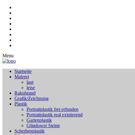
Menu
Startseite
Malerei
laut
leise
Rakubrand
Grafik/Zeichnung
Plastik
Portraitplastik frei erfunden
Portraitplastik real existierend
Gartenplastik
Glindower Steine
Scherbenplastik