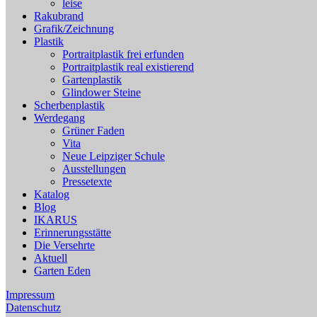
leise
Rakubrand
Grafik/Zeichnung
Plastik
Portraitplastik frei erfunden
Portraitplastik real existierend
Gartenplastik
Glindower Steine
Scherbenplastik
Werdegang
Grüner Faden
Vita
Neue Leipziger Schule
Ausstellungen
Pressetexte
Katalog
Blog
IKARUS
Erinnerungsstätte
Die Versehrte
Aktuell
Garten Eden
Impressum
Datenschutz