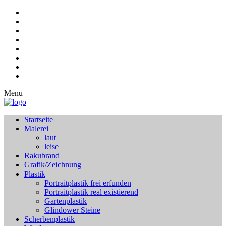
Menu
Startseite
Malerei
laut
leise
Rakubrand
Grafik/Zeichnung
Plastik
Portraitplastik frei erfunden
Portraitplastik real existierend
Gartenplastik
Glindower Steine
Scherbenplastik