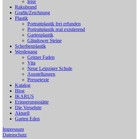
leise
Rakubrand
Grafik/Zeichnung
Plastik
Portraitplastik frei erfunden
Portraitplastik real existierend
Gartenplastik
Glindower Steine
Scherbenplastik
Werdegang
Grüner Faden
Vita
Neue Leipziger Schule
Ausstellungen
Pressetexte
Katalog
Blog
IKARUS
Erinnerungsstätte
Die Versehrte
Aktuell
Garten Eden
Impressum
Datenschutz