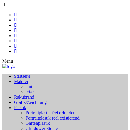
Menu
Startseite
Malerei
laut
leise
Rakubrand
Grafik/Zeichnung
Plastik
Portraitplastik frei erfunden
Portraitplastik real existierend
Gartenplastik
Glindower Steine