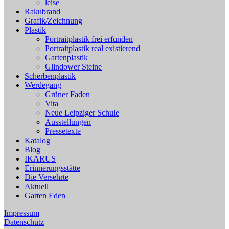
leise
Rakubrand
Grafik/Zeichnung
Plastik
Portraitplastik frei erfunden
Portraitplastik real existierend
Gartenplastik
Glindower Steine
Scherbenplastik
Werdegang
Grüner Faden
Vita
Neue Leipziger Schule
Ausstellungen
Pressetexte
Katalog
Blog
IKARUS
Erinnerungsstätte
Die Versehrte
Aktuell
Garten Eden
Impressum
Datenschutz