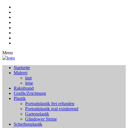
Menu
Startseite
Malerei
laut
leise
Rakubrand
Grafik/Zeichnung
Plastik
Portraitplastik frei erfunden
Portraitplastik real existierend
Gartenplastik
Glindower Steine
Scherbenplastik