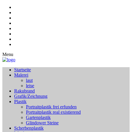
Menu
Startseite
Malerei
laut
leise
Rakubrand
Grafik/Zeichnung
Plastik
Portraitplastik frei erfunden
Portraitplastik real existierend
Gartenplastik
Glindower Steine
Scherbenplastik