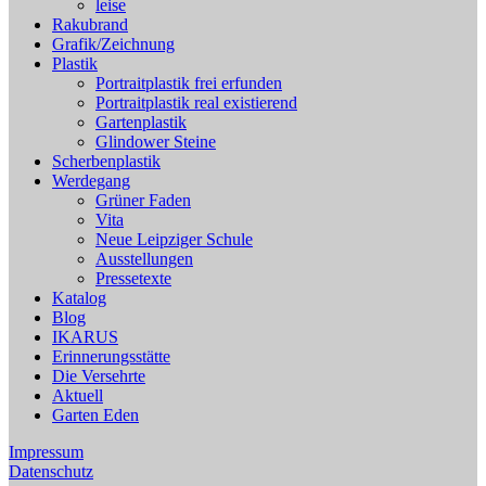
leise
Rakubrand
Grafik/Zeichnung
Plastik
Portraitplastik frei erfunden
Portraitplastik real existierend
Gartenplastik
Glindower Steine
Scherbenplastik
Werdegang
Grüner Faden
Vita
Neue Leipziger Schule
Ausstellungen
Pressetexte
Katalog
Blog
IKARUS
Erinnerungsstätte
Die Versehrte
Aktuell
Garten Eden
Impressum
Datenschutz