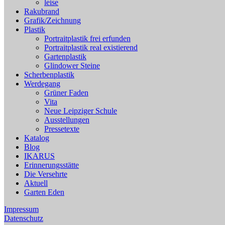
leise
Rakubrand
Grafik/Zeichnung
Plastik
Portraitplastik frei erfunden
Portraitplastik real existierend
Gartenplastik
Glindower Steine
Scherbenplastik
Werdegang
Grüner Faden
Vita
Neue Leipziger Schule
Ausstellungen
Pressetexte
Katalog
Blog
IKARUS
Erinnerungsstätte
Die Versehrte
Aktuell
Garten Eden
Impressum
Datenschutz