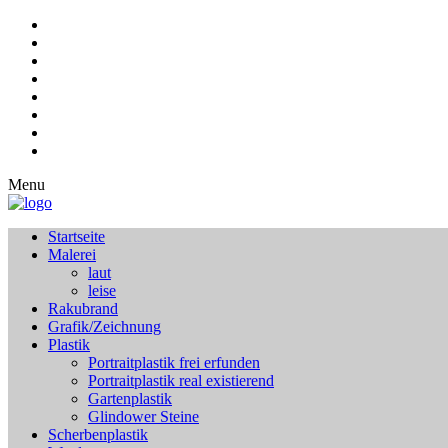
Menu
Startseite
Malerei
laut
leise
Rakubrand
Grafik/Zeichnung
Plastik
Portraitplastik frei erfunden
Portraitplastik real existierend
Gartenplastik
Glindower Steine
Scherbenplastik