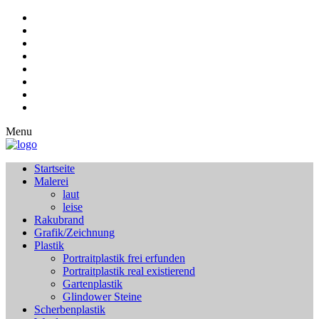
Menu
Startseite
Malerei
laut
leise
Rakubrand
Grafik/Zeichnung
Plastik
Portraitplastik frei erfunden
Portraitplastik real existierend
Gartenplastik
Glindower Steine
Scherbenplastik