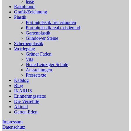
leise
Rakubrand
Grafik/Zeichnung
Plastik
Portraitplastik frei erfunden
Portraitplastik real existierend
Gartenplastik
Glindower Steine
Scherbenplastik
Werdegang
Grüner Faden
Vita
Neue Leipziger Schule
Ausstellungen
Pressetexte
Katalog
Blog
IKARUS
Erinnerungsstätte
Die Versehrte
Aktuell
Garten Eden
Impressum
Datenschutz